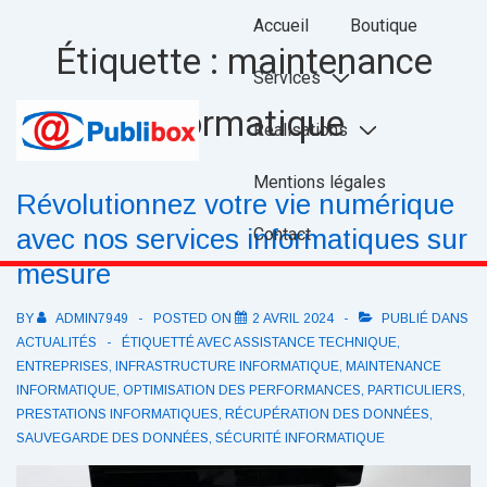
↓
Main
Accueil
Boutique
passer
Navigation
Étiquette :
maintenance
au
Services
contenu
informatique
Réalisations
principal
Mentions légales
Révolutionnez votre vie numérique
avec nos services informatiques sur
Contact
mesure
BY
ADMIN7949
POSTED ON
2 AVRIL 2024
PUBLIÉ DANS
ACTUALITÉS
ÉTIQUETTÉ AVEC
ASSISTANCE TECHNIQUE
,
ENTREPRISES
,
INFRASTRUCTURE INFORMATIQUE
,
MAINTENANCE
INFORMATIQUE
,
OPTIMISATION DES PERFORMANCES
,
PARTICULIERS
,
PRESTATIONS INFORMATIQUES
,
RÉCUPÉRATION DES DONNÉES
,
SAUVEGARDE DES DONNÉES
,
SÉCURITÉ INFORMATIQUE