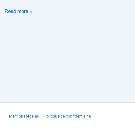
Révolutionnez
Read more »
votre
vie
numérique
avec
nos
services
informatiques
sur
mesure
Menu
Mentions légales
Politique de confidentialité
du