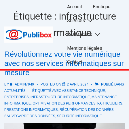
↓
Main
Accueil
Boutique
passer
Navigation
Étiquette :
infrastructure
au
Services
contenu
informatique
Réalisations
principal
Mentions légales
Révolutionnez votre vie numérique
avec nos services informatiques sur
Contact
mesure
BY
ADMIN7949
POSTED ON
2 AVRIL 2024
PUBLIÉ DANS
ACTUALITÉS
ÉTIQUETTÉ AVEC
ASSISTANCE TECHNIQUE
,
ENTREPRISES
,
INFRASTRUCTURE INFORMATIQUE
,
MAINTENANCE
INFORMATIQUE
,
OPTIMISATION DES PERFORMANCES
,
PARTICULIERS
,
PRESTATIONS INFORMATIQUES
,
RÉCUPÉRATION DES DONNÉES
,
SAUVEGARDE DES DONNÉES
,
SÉCURITÉ INFORMATIQUE