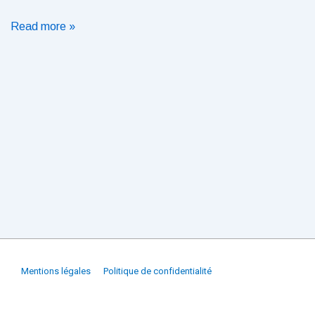
Révolutionnez
Read more »
votre
vie
numérique
avec
nos
services
informatiques
sur
mesure
Menu
Mentions légales
Politique de confidentialité
du